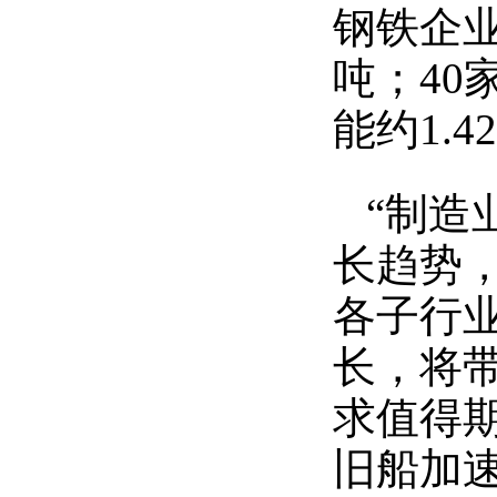
钢铁企业
吨；4
能约1.4
“制造
长趋势
各子行
长，将
求值得
旧船加