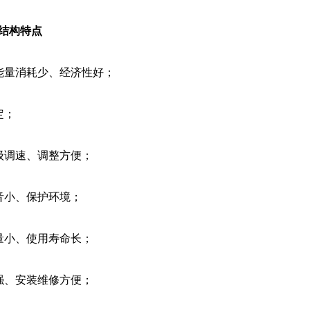
结构特点
、能量消耗少、经济性好；
定；
无级调速、调整方便；
音小、保护环境；
修量小、使用寿命长；
性强、安装维修方便；