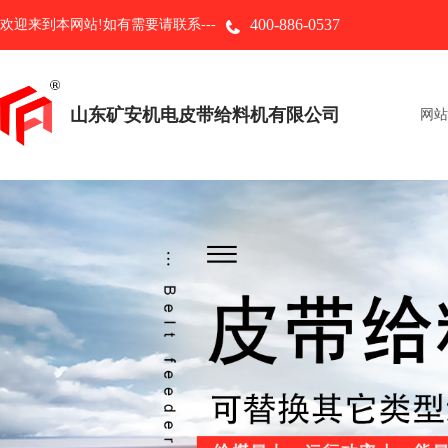
400-886-0537
欢迎来到本网站!如有需要请联系---
山东矿安机电皮带给料机有限公司
网站