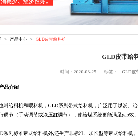
页
>
产品中心
>
GLD皮带给料机
GLD皮带给
时间：2020-03-25
标签：
GLD
产品介绍
机也叫给料机和喂料机，
GLD
系列带式给料机，广泛用于煤炭、冶
行调节（手动调节或液压缸调节），使给煤系统更能满足gao效
LD
系列标准带式给料机外
,
还生产非标准、加长型等带式给料机。