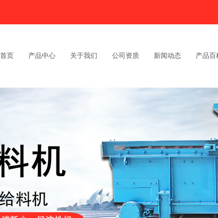
首页
产品中心
关于我们
公司资质
新闻动态
产品百