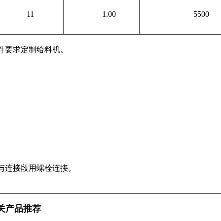
11
1.00
5500
件要求定制给料机。
。
与连接段用螺栓连接。
关产品推荐