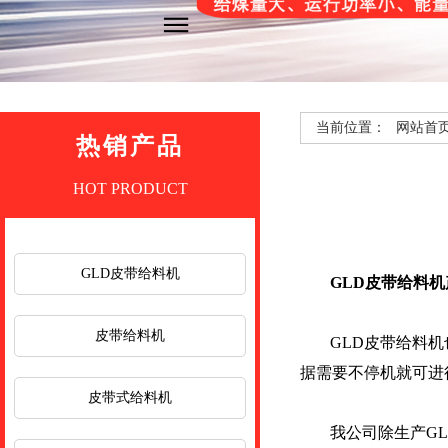
当前位置：
网站首
热销产品
HOT PRODUCT
GLD皮带给料机
GLD
皮带给料机
皮带给料机
GLD皮带给料
据需要不停机就可进
皮带式给料机
我公司除生产
G