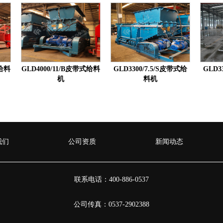
式给料
GLD4000/11/B皮带式给料
GLD3300/7.5/S皮带式给
GLD3
机
料机
我们
公司资质
新闻动态
联系电话：400-886-0537
公司传真：0537-2902388