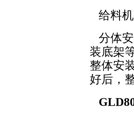
给料机
分体安
装底架
整体安
好后，
GLD80