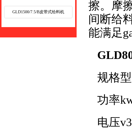
擦。摩
GLD1500/7.5/B皮带式给料机
间断给
能满足g
GLD80
规格型
功率
kw
电压
v3