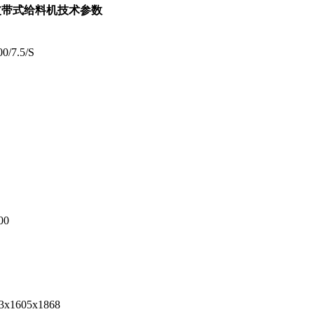
皮带式给料机技术参数
0/7.5/S
00
3x1605x1868