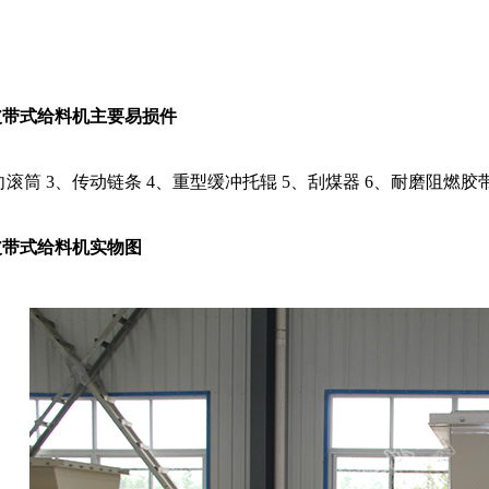
皮带式给料机主要易损件
向滚筒
3
、传动链条
4
、重型缓冲托辊
5
、刮煤器
6
、耐磨阻燃胶
皮带式给料机实物图