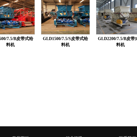
500/7.5/B皮带式给
GLD1500/7.5/S皮带式给
GLD2200/7.5/B皮
料机
料机
料机