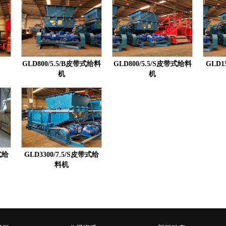
GLD800/5.5/B皮带式给料
GLD800/5.5/S皮带式给料
GLD1
机
机
式给
GLD3300/7.5/S皮带式给
料机