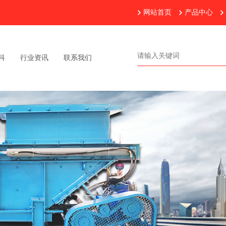
网站首页
产品中心
科
行业资讯
联系我们