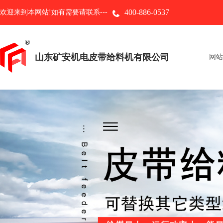
400-886-0537
欢迎来到本网站!如有需要请联系---
山东矿安机电皮带给料机有限公司
网站