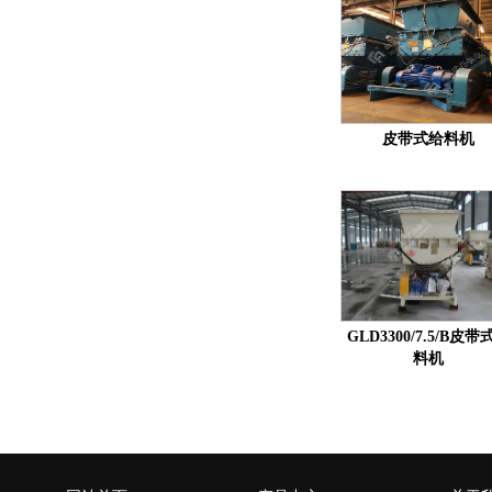
皮带式给料机
GLD3300/7.5/B皮带
料机