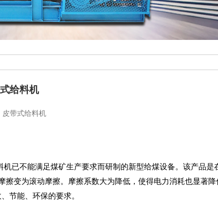
S皮带式给料机
皮带式给料机
、现行给料机已不能满足煤矿生产要求而研制的新型给煤设备。该产品是
摩擦变为滚动摩擦。摩擦系数大为降低，使得电力消耗也显著降
效、节能、环保的要求。