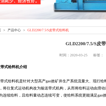
页
>
产品中心
>
GLD2200/7.5/S皮带式给料机
GLD2200/7.5/
时间：2020-03-25
标签：
皮带式给料机介绍
7.5/S皮带式给料机是针对大型高产gao效矿井生产系统流量大
，将往复式运动机构改为输送带式机构，从而将给料运动由滑动
为连续给料，且给料量动态连续可变，使给料系统更能满足gao