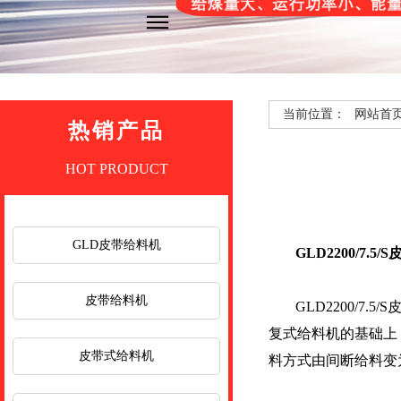
当前位置：
网站首
热销产品
HOT PRODUCT
GLD皮带给料机
GLD2200/7.5/S
皮带给料机
GLD2200/
复式给料机的基础上
皮带式给料机
料方式由间断给料变